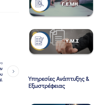
νο
άν
ου
Υπηρεσίες Ανάπτυξης &
).
Εξωστρέφειας