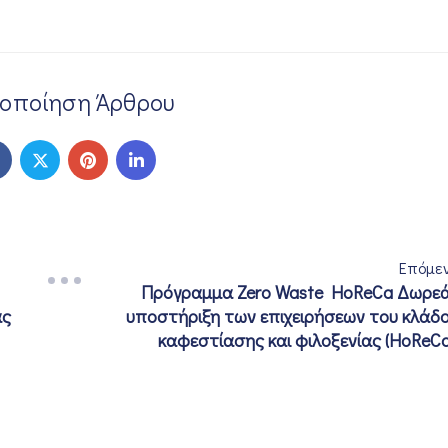
νοποίηση Άρθρου
Επόμε
Πρόγραμμα Zero Waste HoReCa Δωρε
άς
υποστήριξη των επιχειρήσεων του κλάδ
καφεστίασης και φιλοξενίας (HoReCa