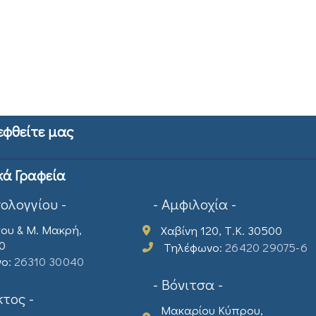
εφθείτε μας
κά Γραφεία
σολογγίου -
- Αμφιλοχία -
ου & Μ. Μακρή,
Χαβίνη 120, Τ.Κ. 30500
00
Τηλέφωνο:
26420 29075-6
νο:
26310 30040
- Βόνιτσα -
τος -
Μακαρίου Κύπρου,