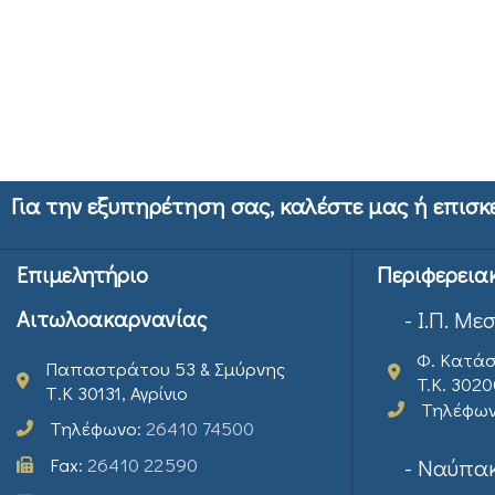
Για την εξυπηρέτηση σας, καλέστε μας ή επισκ
Επιμελητήριο
Περιφερεια
Αιτωλοακαρνανίας
- Ι.Π. Με
Φ. Κατάσ
Παπαστράτου 53 & Σμύρνης
T.K. 302
Τ.Κ 30131, Αγρίνιο
Τηλέφω
Τηλέφωνο:
26410 74500
Fax:
26410 22590
- Ναύπακ