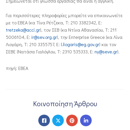
Σημειώνεται ότι γλώσσα εργασίας θα είναι η αγγλική.
Για περισσότερες πληροφορίες μπορείτε να επικοινωνείτε
με το ΕΒΕΑ (κα Τίνα Ρέτζεκα, Τ: 210 3382342, Ε:
tretzeka@acci.gr
), τον ΣΕΒ (κα Ντίνα Αθανασίου, Τ: 211
5006104, E:
ir@sev.org.gr
), την Enterprise Greece (κα Λίνα
Λιογάρη, Τ: 210 3355757, E:
l.liogaris@eg.gov.gr
) και τον
ΣΕΒΕ (Νατάσα Γιαλόγλου, Τ: 2310 535333, Ε:
ny@seve.gr
).
πηγή: EBEA
Κοινοποίηση Άρθρου