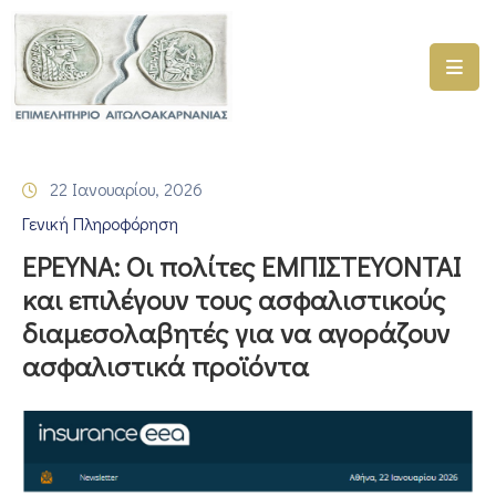
ΑΡΧΙΚΗ
ΥΠΗΡΕΣΙΕΣ
22 Ιανουαρίου, 2026
ΓΕΜΗ
Γενική Πληροφόρηση
–
ΥΜΣ
ΕΡΕΥΝΑ: Οι πολίτες ΕΜΠΙΣΤΕΥΟΝΤΑΙ
και επιλέγουν τους ασφαλιστικούς
ΠΡΟΓΡΑΜΜΑΤΑ
διαμεσολαβητές για να αγοράζουν
ΕΠΙΜΕΛΗΤΗΡΙΟΥ
ασφαλιστικά προϊόντα
ΣΥΜΜΕΤΟΧΗ
ΣΕ
ΕΤΑΙΡΕΙΕΣ
ΕΠΙΚΑΙΡΟΤΗΤΑ