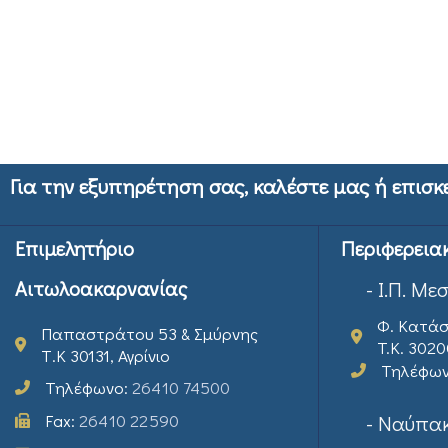
Για την εξυπηρέτηση σας, καλέστε μας ή επισκ
Επιμελητήριο
Περιφερεια
Αιτωλοακαρνανίας
- Ι.Π. Με
Φ. Κατάσ
Παπαστράτου 53 & Σμύρνης
T.K. 302
Τ.Κ 30131, Αγρίνιο
Τηλέφω
Τηλέφωνο:
26410 74500
Fax:
26410 22590
- Ναύπακ