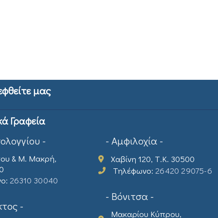
εφθείτε μας
κά Γραφεία
σολογγίου -
- Αμφιλοχία -
ου & Μ. Μακρή,
Χαβίνη 120, Τ.Κ. 30500
00
Τηλέφωνο:
26420 29075-6
νο:
26310 30040
- Βόνιτσα -
τος -
Μακαρίου Κύπρου,