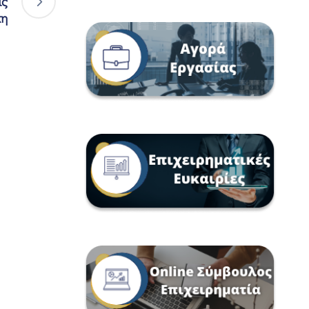
ις
κη