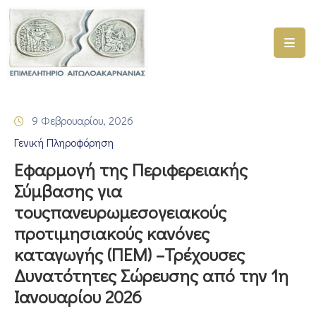
ΑΡΧΙΚΗ
ΥΠΗΡΕΣΙΕΣ
9 Φεβρουαρίου, 2026
ΓΕΜΗ
Γενική Πληροφόρηση
–
ΥΜΣ
Εφαρμογή της Περιφερειακής
Σύμβασης για
ΠΡΟΓΡΑΜΜΑΤΑ
τουςπανευρωμεσογειακούς
ΕΠΙΜΕΛΗΤΗΡΙΟΥ
προτιμησιακούς κανόνες
ΣΥΜΜΕΤΟΧΗ
καταγωγής (ΠΕΜ) –Τρέχουσες
ΣΕ
Δυνατότητες Σώρευσης από την 1η
ΕΤΑΙΡΕΙΕΣ
Ιανουαρίου 2026
ΕΠΙΚΑΙΡΟΤΗΤΑ