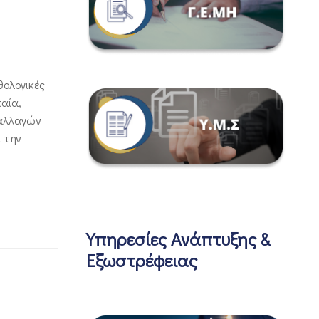
θολογικές
καία,
 αλλαγών
 την
Υπηρεσίες Ανάπτυξης &
Εξωστρέφειας