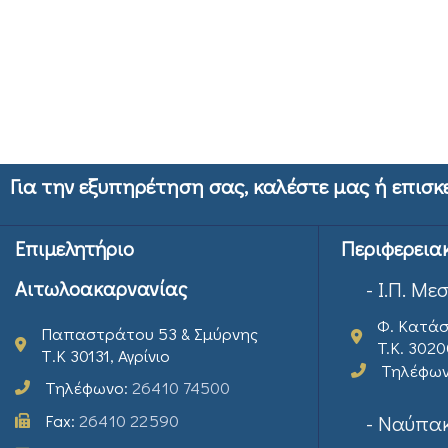
Για την εξυπηρέτηση σας, καλέστε μας ή επισκ
Επιμελητήριο
Περιφερεια
Αιτωλοακαρνανίας
- Ι.Π. Με
Φ. Κατάσ
Παπαστράτου 53 & Σμύρνης
T.K. 302
Τ.Κ 30131, Αγρίνιο
Τηλέφω
Τηλέφωνο:
26410 74500
Fax:
26410 22590
- Ναύπακ