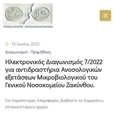
ΑΡΧΙΚΗ
ΥΠΗΡΕΣΙΕΣ
15 Ιουνίου, 2022
ΓΕΜΗ
Διαγωνισμοί - Προμήθειες
–
ΥΜΣ
Ηλεκτρονικός Διαγωνισμός 7/2022
για αντιδραστήρια Ανοσολογικών
ΠΡΟΓΡΑΜΜΑΤΑ
εξετάσεων Μικροβιολογικού του
ΕΠΙΜΕΛΗΤΗΡΙΟΥ
Γενικού Νοσοκομείου Ζακύνθου.
ΣΥΜΜΕΤΟΧΗ
ΣΕ
ΕΤΑΙΡΕΙΕΣ
Για περισσότερες πληροφορίες διαβάστε το παρακάτω
επισυναπτόμενο αρχείο.
ΕΠΙΚΑΙΡΟΤΗΤΑ