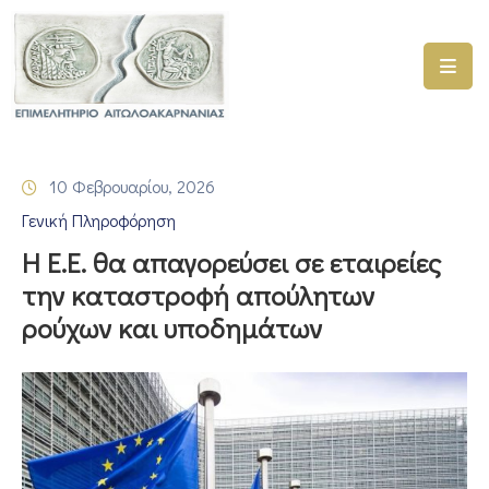
ΑΡΧΙΚΗ
ΥΠΗΡΕΣΙΕΣ
10 Φεβρουαρίου, 2026
ΓΕΜΗ
Γενική Πληροφόρηση
–
ΥΜΣ
Η Ε.E. θα απαγορεύσει σε εταιρείες
την καταστροφή απούλητων
ΠΡΟΓΡΑΜΜΑΤΑ
ρούχων και υποδημάτων
ΕΠΙΜΕΛΗΤΗΡΙΟΥ
ΣΥΜΜΕΤΟΧΗ
ΣΕ
ΕΤΑΙΡΕΙΕΣ
ΕΠΙΚΑΙΡΟΤΗΤΑ