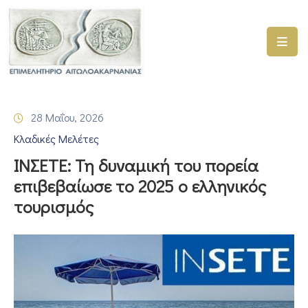
ΑΡΧΙΚΗ
ΥΠΗΡΕΣΙΕΣ
28 Μαΐου, 2026
ΓΕΜΗ
Κλαδικές Μελέτες
–
ΥΜΣ
ΙΝΣΕΤΕ: Τη δυναμική του πορεία
επιβεβαίωσε το 2025 ο ελληνικός
ΠΡΟΓΡΑΜΜΑΤΑ
τουρισμός
ΕΠΙΜΕΛΗΤΗΡΙΟΥ
ΣΥΜΜΕΤΟΧΗ
ΣΕ
ΕΤΑΙΡΕΙΕΣ
ΕΠΙΚΑΙΡΟΤΗΤΑ