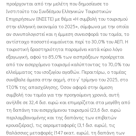
προέρχονται από την μελέτη που δημοσίευσε το
Ινστιτούτο του Συνδέσμου Ελληνικών Τουριστικών
Επιχειρήσεων (ΙΝΣΕΤΕ) με θέμα «Η συμβολή του τουρισμού
στην ελληνική οικονομία το 2025», σύμφωνα με την οποία
αν συνυπολογιστεί και η έμμεση συνεισφορά του τομέα, το
αντίστοιχο ποσοστό κυμαίνεται περί το 30,0% του ΑΕΠ. Η
τουριστική δραστηριότητα παραμένει κατά κύριο λόγο
εξαγωγική, αφού το 85,0% των εισπράξεων προέρχεται
από τον εισερχόμενο τουρισμό καλύπτοντας το 70,0% του
ελλείμματος του ισοζυγίου αγαθών. Περαιτέρω, ο τομέας
συνέβαλε άμεσα στην αιχμή, στο γ’ τρίμηνο του 2025, στο
17,0% της απασχόλησης. Όσον αφορά στην άμεση
συμβολή του τομέα για την προηγούμενη χρονιά, αυτή
ανήλθε σε 32,4 δισ. ευρώ και επιμερίζεται στα μεγέθη από
τη δαπάνη του εισερχόμενου τουρισμού (23,6 δισ. ευρώ
περιλαμβανομένης και της δαπάνης των επιβατών
κρουαζιέρας), τις αερομεταφορές (3,1 δισ. ευρώ), τις
θαλάσσιες μεταφορές (147 εκατ. ευρώ), τη δαπάνη των