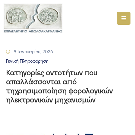
ΑΡΧΙΚΗ
ΥΠΗΡΕΣΙΕΣ
8 Ιανουαρίου, 2026
ΓΕΜΗ
Γενική Πληροφόρηση
–
ΥΜΣ
Κατηγορίες οντοτήτων που
απαλλάσσονται από
ΠΡΟΓΡΑΜΜΑΤΑ
τηχρησιμοποίηση φορολογικών
ΕΠΙΜΕΛΗΤΗΡΙΟΥ
ηλεκτρονικών μηχανισμώv
ΣΥΜΜΕΤΟΧΗ
ΣΕ
ΕΤΑΙΡΕΙΕΣ
ΕΠΙΚΑΙΡΟΤΗΤΑ