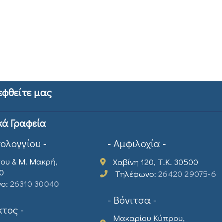
εφθείτε μας
κά Γραφεία
σολογγίου -
- Αμφιλοχία -
ου & Μ. Μακρή,
Χαβίνη 120, Τ.Κ. 30500
00
Τηλέφωνο:
26420 29075-6
νο:
26310 30040
- Βόνιτσα -
τος -
Μακαρίου Κύπρου,