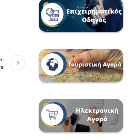
νο
ts