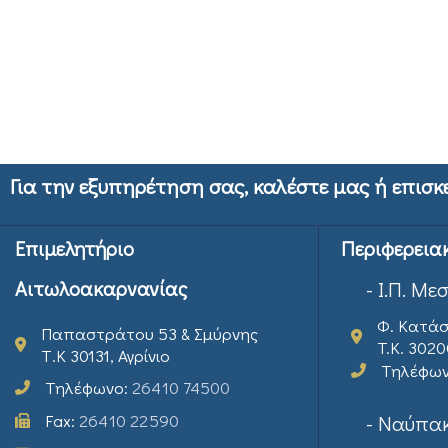
Για την εξυπηρέτηση σας, καλέστε μας ή επισκ
Επιμελητήριο
Περιφερεια
Αιτωλοακαρνανίας
- Ι.Π. Με
Φ. Κατάσ
Παπαστράτου 53 & Σμύρνης
T.K. 302
Τ.Κ 30131, Αγρίνιο
Τηλέφω
Τηλέφωνο:
26410 74500
Fax:
26410 22590
- Ναύπακ