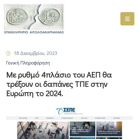
ΑΡΧΙΚΗ
ΥΠΗΡΕΣΙΕΣ
18 Δεκεμβρίου, 2023
ΓΕΜΗ
Γενική Πληροφόρηση
–
ΥΜΣ
Με ρυθμό 4πλάσιο του ΑΕΠ θα
τρέξουν οι δαπάνες ΤΠΕ στην
ΠΡΟΓΡΑΜΜΑΤΑ
Ευρώπη το 2024.
ΕΠΙΜΕΛΗΤΗΡΙΟΥ
ΣΥΜΜΕΤΟΧΗ
ΣΕ
ΕΤΑΙΡΕΙΕΣ
ΕΠΙΚΑΙΡΟΤΗΤΑ