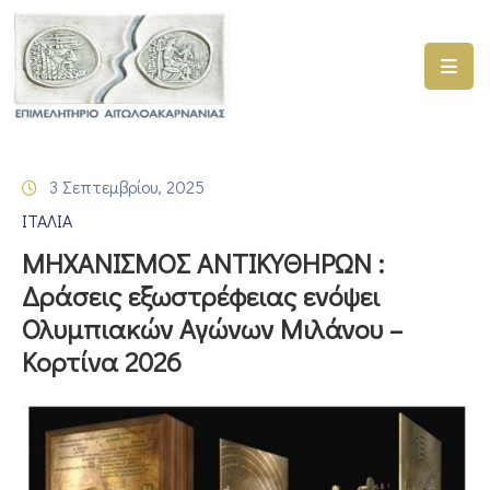
ΑΡΧΙΚΗ
ΥΠΗΡΕΣΙΕΣ
3 Σεπτεμβρίου, 2025
ΓΕΜΗ
ΙΤΑΛΙΑ
–
ΥΜΣ
ΜΗΧΑΝΙΣΜΟΣ ΑΝΤΙΚΥΘΗΡΩΝ :
Δράσεις εξωστρέφειας ενόψει
ΠΡΟΓΡΑΜΜΑΤΑ
Ολυμπιακών Αγώνων Μιλάνου –
ΕΠΙΜΕΛΗΤΗΡΙΟΥ
Κορτίνα 2026
ΣΥΜΜΕΤΟΧΗ
ΣΕ
ΕΤΑΙΡΕΙΕΣ
ΕΠΙΚΑΙΡΟΤΗΤΑ