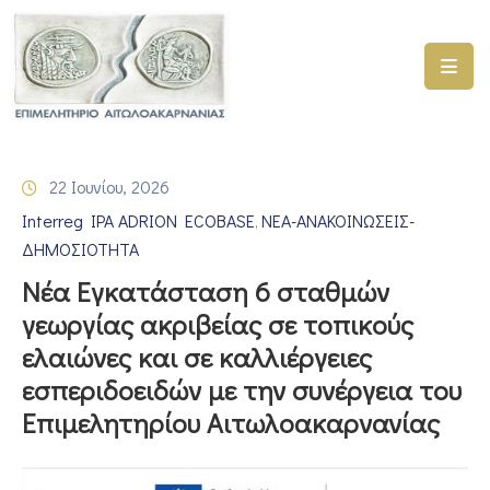
ΑΡΧΙΚΗ
ΥΠΗΡΕΣΙΕΣ
22 Ιουνίου, 2026
ΓΕΜΗ
Interreg IPA ADRION ECOBASE
ΝΕΑ-ΑΝΑΚΟΙΝΩΣΕΙΣ-
–
‚
ΥΜΣ
ΔΗΜΟΣΙΟΤΗΤΑ
Νέα Εγκατάσταση 6 σταθμών
ΠΡΟΓΡΑΜΜΑΤΑ
γεωργίας ακριβείας σε τοπικούς
ΕΠΙΜΕΛΗΤΗΡΙΟΥ
ελαιώνες και σε καλλιέργειες
ΣΥΜΜΕΤΟΧΗ
εσπεριδοειδών με την συνέργεια του
ΣΕ
Επιμελητηρίου Αιτωλοακαρνανίας
ΕΤΑΙΡΕΙΕΣ
ΕΠΙΚΑΙΡΟΤΗΤΑ