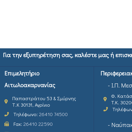
Για την εξυπηρέτηση σας, καλέστε μας ή επισκ
Επιμελητήριο
Περιφερεια
Αιτωλοακαρνανίας
- Ι.Π. Με
Φ. Κατάσ
Παπαστράτου 53 & Σμύρνης
T.K. 302
Τ.Κ 30131, Αγρίνιο
Τηλέφω
Τηλέφωνο:
26410 74500
Fax:
26410 22590
- Ναύπακ