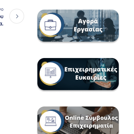
νο
ου
α.