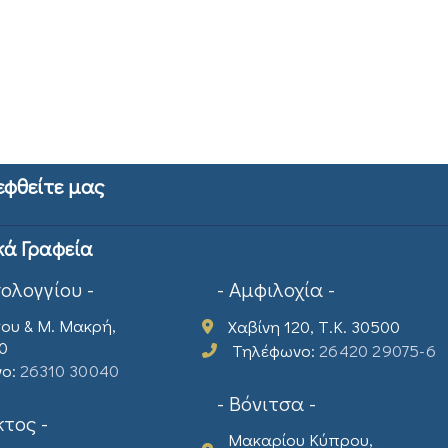
εφθείτε μας
κά Γραφεία
σολογγίου -
- Αμφιλοχία -
ου & Μ. Μακρή,
Χαβίνη 120, Τ.Κ. 30500
00
Τηλέφωνο:
26420 29075-6
νο:
26310 30040
- Βόνιτσα -
τος -
Μακαρίου Κύπρου,