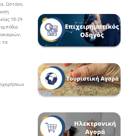
ια. Ωστόσο,
υνση
κίας 18-29
 εμπόδια
ευκαιριών,
ε τα
πιχειρήσεων