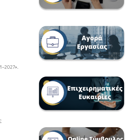
1–2027».
ς