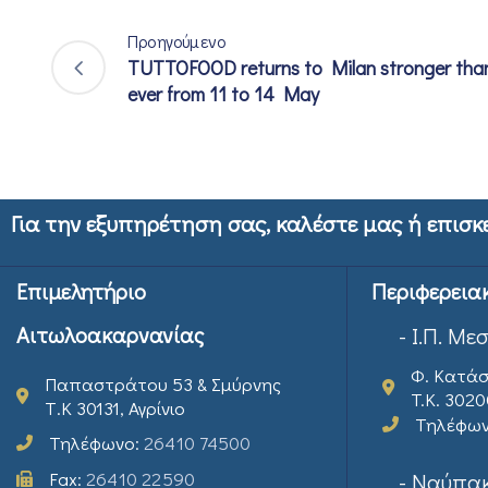
Προηγούμενο
TUTTOFOOD returns to Milan stronger tha
ever from 11 to 14 May
Για την εξυπηρέτηση σας, καλέστε μας ή επισκ
Επιμελητήριο
Περιφερεια
Αιτωλοακαρνανίας
- Ι.Π. Με
Φ. Κατάσ
Παπαστράτου 53 & Σμύρνης
T.K. 302
Τ.Κ 30131, Αγρίνιο
Τηλέφω
Τηλέφωνο:
26410 74500
Fax:
26410 22590
- Ναύπακ