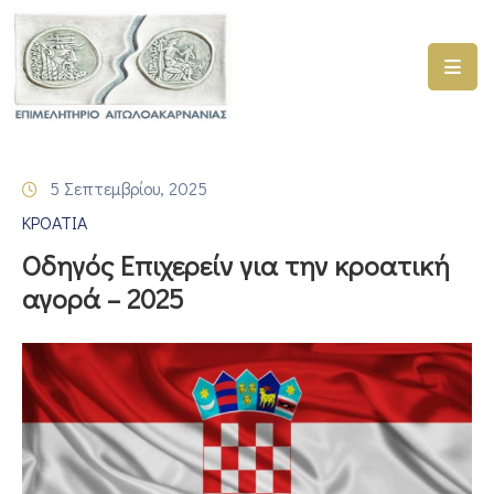
ΑΡΧΙΚΗ
ΥΠΗΡΕΣΙΕΣ
5 Σεπτεμβρίου, 2025
ΓΕΜΗ
ΚΡΟΑΤΙΑ
–
ΥΜΣ
Οδηγός Επιχερείν για την κροατική
αγορά – 2025
ΠΡΟΓΡΑΜΜΑΤΑ
ΕΠΙΜΕΛΗΤΗΡΙΟΥ
ΣΥΜΜΕΤΟΧΗ
ΣΕ
ΕΤΑΙΡΕΙΕΣ
ΕΠΙΚΑΙΡΟΤΗΤΑ