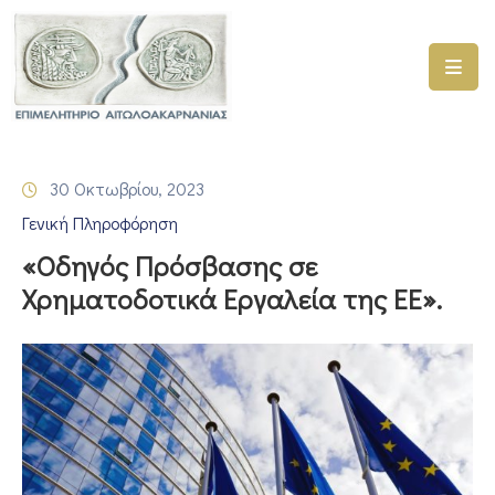
ΑΡΧΙΚΗ
ΥΠΗΡΕΣΙΕΣ
30 Οκτωβρίου, 2023
ΓΕΜΗ
Γενική Πληροφόρηση
–
ΥΜΣ
«Οδηγός Πρόσβασης σε
Χρηματοδοτικά Εργαλεία της ΕΕ».
ΠΡΟΓΡΑΜΜΑΤΑ
ΕΠΙΜΕΛΗΤΗΡΙΟΥ
ΣΥΜΜΕΤΟΧΗ
ΣΕ
ΕΤΑΙΡΕΙΕΣ
ΕΠΙΚΑΙΡΟΤΗΤΑ