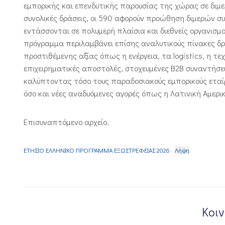
εμπορικής και επενδυτικής παρουσίας της χώρας σε διμ
συνολικές δράσεις, οι 590 αφορούν προώθηση διμερών σ
εντάσσονται σε πολυμερή πλαίσια και διεθνείς οργανισμού
πρόγραμμα περιλαμβάνει επίσης αναλυτικούς πίνακες δ
προστιθέμενης αξίας όπως η ενέργεια, τα logistics, η τε
επιχειρηματικές αποστολές, στοχευμένες B2B συναντήσει
καλύπτοντας τόσο τους παραδοσιακούς εμπορικούς εταίρο
όσο και νέες αναδυόμενες αγορές όπως η Λατινική Αμερι
Επισυναπτόμενο αρχείο.
ΕΤΗΣΙΟ ΕΛΛΗΝΙΚΟ ΠΡΟΓΡΑΜΜΑ ΕΞΩΣΤΡΕΦΕΙΑΣ 2026
Λήψη
Κοι