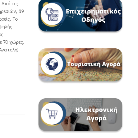
 Από τις
ηρεσιών, 89
ρείς. Το
υψηλής
ες
ε 70 χώρες,
Ανατολή)