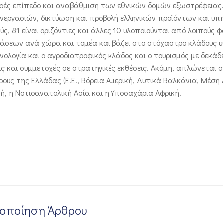
ερές επίπεδο και αναβάθμιση των εθνικών δομών εξωστρέφειας.
υνεργασιών, δικτύωση και προβολή ελληνικών προϊόντων και υπ
ς, 81 είναι οριζόντιες και άλλες 10 υλοποιούνται από λοιπούς φο
ράσεων ανά χώρα και τομέα και βάζει στο στόχαστρο κλάδους 
χνολογία και ο αγροδιατροφικός κλάδος και ο τουρισμός με δεκάδ
ς και συμμετοχές σε στρατηγικές εκθέσεις. Ακόμη, απλώνεται σ
υς της Ελλάδας (Ε.Ε., Βόρεια Αμερική, Δυτικά Βαλκάνια, Μέση 
κή, η Νοτιοανατολική Ασία και η Υποσαχάρια Αφρική.
νοποίηση Άρθρου