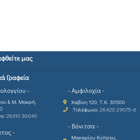
εφθείτε μας
κά Γραφεία
σολογγίου -
- Αμφιλοχία -
ου & Μ. Μακρή,
Χαβίνη 120, Τ.Κ. 30500
00
Τηλέφωνο:
26420 29075-6
νο:
26310 30040
- Βόνιτσα -
τος -
Μακαρίου Κύπρου,