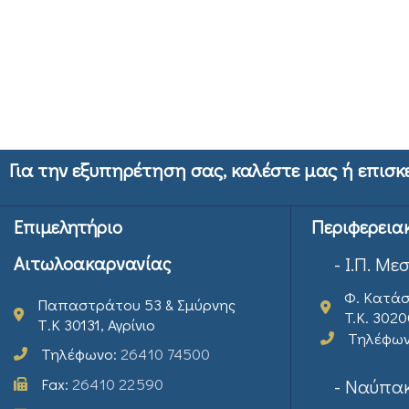
Για την εξυπηρέτηση σας, καλέστε μας ή επισκ
Επιμελητήριο
Περιφερεια
Αιτωλοακαρνανίας
- Ι.Π. Με
Φ. Κατάσ
Παπαστράτου 53 & Σμύρνης
T.K. 302
Τ.Κ 30131, Αγρίνιο
Τηλέφω
Τηλέφωνο:
26410 74500
Fax:
26410 22590
- Ναύπακ