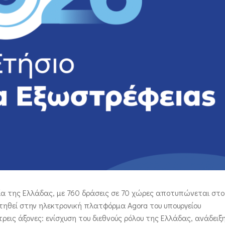
τία της Ελλάδας, με 760 δράσεις σε 70 χώρες αποτυπώνεται στ
τηθεί στην ηλεκτρονική πλατφόρμα Agora του υπουργείου
τρεις άξονες: ενίσχυση του διεθνούς ρόλου της Ελλάδας, ανάδειξ