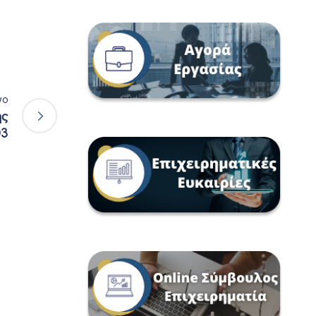
νο
ης
03