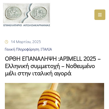
ΑΡΧΙΚΗ
ΥΠΗΡΕΣΙΕΣ
14 Μαρτίου, 2025
ΓΕΜΗ
Γενική Πληροφόρηση
ΙΤΑΛΙΑ
–
‚
ΥΜΣ
ΟΡΘΗ ΕΠΑΝΑΛΗΨΗ :ΑPIMELL 2025 –
Ελληνική συμμετοχή – Νοθευμένο
ΠΡΟΓΡΑΜΜΑΤΑ
μέλι στην ιταλική αγορά
ΕΠΙΜΕΛΗΤΗΡΙΟΥ
ΣΥΜΜΕΤΟΧΗ
ΣΕ
ΕΤΑΙΡΕΙΕΣ
ΕΠΙΚΑΙΡΟΤΗΤΑ