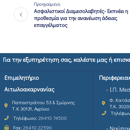
Προηγούμενο
Ασφαλιστικοί Διαμεσολαβητές- Εκπνέει η
προθεσμία για την ανανέωση άδειας
επαγγέλματος
Για την εξυπηρέτηση σας, καλέστε μας ή επισκ
Επιμελητήριο
Περιφερεια
Αιτωλοακαρνανίας
- Ι.Π. Με
Φ. Κατάσ
Παπαστράτου 53 & Σμύρνης
T.K. 302
Τ.Κ 30131, Αγρίνιο
Τηλέφω
Τηλέφωνο:
26410 74500
Fax:
26410 22590
- Ναύπακ