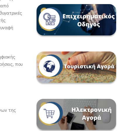
 από
θυγατρικές
πής
 συναφή
ηφιακής
ρήσεις, που
νων της