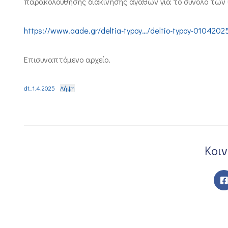
παρακολούθησης διακίνησης αγαθών για το σύνολο των 
https://www.aade.gr/deltia-typoy…/deltio-typoy-0104202
Επισυναπτόμενο αρχείο.
dt_1.4.2025
Λήψη
Κοι