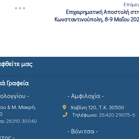
Επόμε
Επιχειρηματική Αποστολή στ
Κωνσταντινούπολη, 8-9 Μαΐου 20
εφθείτε μας
κά Γραφεία
σολογγίου -
- Αμφιλοχία -
ου & Μ. Μακρή,
Χαβίνη 120, Τ.Κ. 30500
00
Τηλέφωνο:
26420 29075-6
νο:
26310 30040
- Βόνιτσα -
τος -