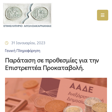
ΑΡΧΙΚΗ
ΥΠΗΡΕΣΙΕΣ
31 Ιανουαρίου, 2023
ΓΕΜΗ
Γενική Πληροφόρηση
–
ΥΜΣ
Παράταση σε προθεσμίες για την
Επιστρεπτέα Προκαταβολή.
ΠΡΟΓΡΑΜΜΑΤΑ
ΕΠΙΜΕΛΗΤΗΡΙΟΥ
ΣΥΜΜΕΤΟΧΗ
ΣΕ
ΕΤΑΙΡΕΙΕΣ
ΕΠΙΚΑΙΡΟΤΗΤΑ