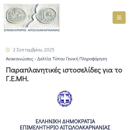
ΑΡΧΙΚΗ
ΥΠΗΡΕΣΙΕΣ
2 Σεπτεμβρίου, 2025
ΓΕΜΗ
Ανακοινώσεις - Δελτία Τύπου
Γενική Πληροφόρηση
–
‚
ΥΜΣ
Παραπλανητικές ιστοσελίδες για το
Γ.Ε.ΜΗ.
ΠΡΟΓΡΑΜΜΑΤΑ
ΕΠΙΜΕΛΗΤΗΡΙΟΥ
ΣΥΜΜΕΤΟΧΗ
ΣΕ
ΕΤΑΙΡΕΙΕΣ
ΕΛΛΗΝΙΚΗ ΔΗΜΟΚΡΑΤΙΑ
ΕΠΙΚΑΙΡΟΤΗΤΑ
ΕΠΙΜΕΛΗΤΗΡΙΟ ΑΙΤΩΛΟΑΚΑΡΝΑΝΙΑΣ