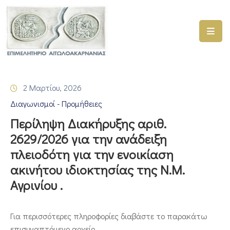
ΑΡΧΙΚΗ
ΥΠΗΡΕΣΙΕΣ
2 Μαρτίου, 2026
ΓΕΜΗ
Διαγωνισμοί - Προμήθειες
–
ΥΜΣ
Περίληψη Διακήρυξης αριθ.
2629/2026 για την ανάδειξη
ΠΡΟΓΡΑΜΜΑΤΑ
πλειοδότη για την ενοικίαση
ΕΠΙΜΕΛΗΤΗΡΙΟΥ
ακινήτου ιδιοκτησίας της Ν.Μ.
ΣΥΜΜΕΤΟΧΗ
Αγρινίου .
ΣΕ
ΕΤΑΙΡΕΙΕΣ
Για περισσότερες πληροφορίες διαβάστε το παρακάτω
ΕΠΙΚΑΙΡΟΤΗΤΑ
επισυναπτόμενο αρχείο.