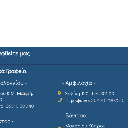
εφθείτε μας
κά Γραφεία
σολογγίου -
- Αμφιλοχία -
ου & Μ. Μακρή,
Χαβίνη 120, Τ.Κ. 30500
00
Τηλέφωνο:
26420 29075-6
νο:
26310 30040
- Βόνιτσα -
τος -
Μακαρίου Κύπρου,