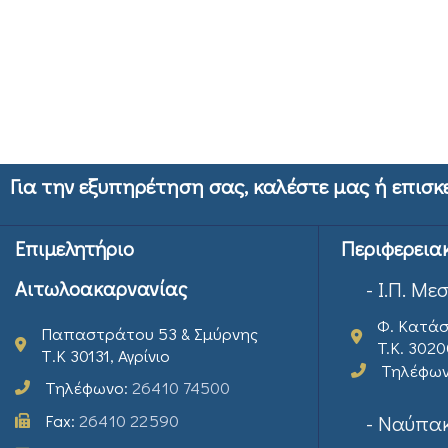
Για την εξυπηρέτηση σας, καλέστε μας ή επισκ
Επιμελητήριο
Περιφερεια
Αιτωλοακαρνανίας
- Ι.Π. Με
Φ. Κατάσ
Παπαστράτου 53 & Σμύρνης
T.K. 302
Τ.Κ 30131, Αγρίνιο
Τηλέφω
Τηλέφωνο:
26410 74500
Fax:
26410 22590
- Ναύπακ