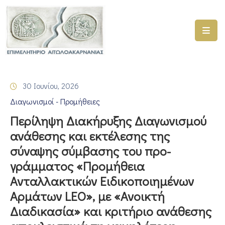
ΑΡΧΙΚΗ
ΥΠΗΡΕΣΙΕΣ
30 Ιουνίου, 2026
ΓΕΜΗ
Διαγωνισμοί - Προμήθειες
–
ΥΜΣ
Περίληψη Διακήρυξης Διαγωνισμού
ανάθεσης και εκτέλεσης της
ΠΡΟΓΡΑΜΜΑΤΑ
σύναψης σύμβασης του προ-
ΕΠΙΜΕΛΗΤΗΡΙΟΥ
γράμματος «Προμήθεια
ΣΥΜΜΕΤΟΧΗ
Ανταλλακτικών Ειδικοποιημένων
ΣΕ
Αρμάτων LEO», με «Ανοικτή
ΕΤΑΙΡΕΙΕΣ
Διαδικασία» και κριτήριο ανάθεσης
ΕΠΙΚΑΙΡΟΤΗΤΑ