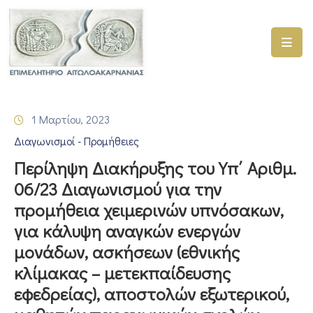
ΑΡΧΙΚΗ
ΥΠΗΡΕΣΙΕΣ
1 Μαρτίου, 2023
ΓΕΜΗ
Διαγωνισμοί - Προμήθειες
–
ΥΜΣ
Περίληψη Διακήρυξης του Υπ΄ Αριθμ.
06/23 Διαγωνισμού για την
ΠΡΟΓΡΑΜΜΑΤΑ
προμήθεια χειμερινών υπνόσακων,
ΕΠΙΜΕΛΗΤΗΡΙΟΥ
για κάλυψη αναγκών ενεργών
ΣΥΜΜΕΤΟΧΗ
μονάδων, ασκήσεων (εθνικής
ΣΕ
κλίμακας – μετεκπαίδευσης
ΕΤΑΙΡΕΙΕΣ
εφεδρείας), αποστολών εξωτερικού,
ΕΠΙΚΑΙΡΟΤΗΤΑ