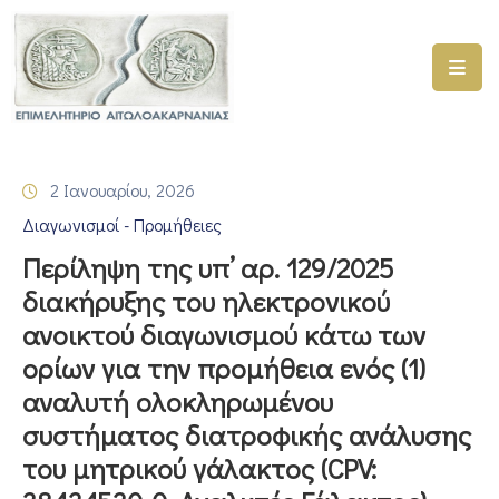
ΑΡΧΙΚΗ
ΥΠΗΡΕΣΙΕΣ
2 Ιανουαρίου, 2026
ΓΕΜΗ
Διαγωνισμοί - Προμήθειες
–
ΥΜΣ
Περίληψη της υπ’ αρ. 129/2025
διακήρυξης του ηλεκτρονικού
ΠΡΟΓΡΑΜΜΑΤΑ
ανοικτού διαγωνισμού κάτω των
ΕΠΙΜΕΛΗΤΗΡΙΟΥ
ορίων για την προμήθεια ενός (1)
ΣΥΜΜΕΤΟΧΗ
αναλυτή ολοκληρωμένου
ΣΕ
συστήματος διατροφικής ανάλυσης
ΕΤΑΙΡΕΙΕΣ
του μητρικού γάλακτος (CPV:
ΕΠΙΚΑΙΡΟΤΗΤΑ