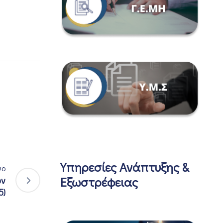
Υπηρεσίες Ανάπτυξης &
νο
Εξωστρέφειας
ων
5)