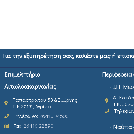
Για την εξυπηρέτηση σας, καλέστε μας ή επισκ
Επιμελητήριο
Περιφερεια
Αιτωλοακαρνανίας
- Ι.Π. Με
Φ. Κατάσ
Παπαστράτου 53 & Σμύρνης
T.K. 302
Τ.Κ 30131, Αγρίνιο
Τηλέφω
Τηλέφωνο:
26410 74500
Fax:
26410 22590
- Ναύπακ