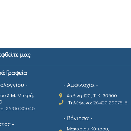
εφθείτε μας
κά Γραφεία
σολογγίου -
- Αμφιλοχία -
ου & Μ. Μακρή,
Χαβίνη 120, Τ.Κ. 30500
00
Τηλέφωνο:
26420 29075-6
νο:
26310 30040
- Βόνιτσα -
τος -
Μακαρίου Κύπρου,