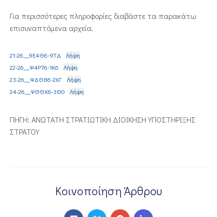
ΕΠΙΚΟΙΝΩΝΙΑ
Για περισσότερες πληροφορίες διαβάστε τα παρακάτω
επισυναπτόμενα αρχεία.
21-26__9Ε4Θ6-9ΤΔ
Λήψη
22-26__Ψ4Ρ76-1Κ6
Λήψη
23-26__ΨΔΘ86-2ΧΓ
Λήψη
24-26__ΨΘΘΧ6-3Θ0
Λήψη
ΠΗΓΗ: ΑΝΩΤΑΤΗ ΣΤΡΑΤΙΩΤΙΚΗ ΔΙΟΙΚΗΣΗ ΥΠΟΣΤΗΡΙΞΗΣ
ΣΤΡΑΤΟΥ
Κοινοποίηση Άρθρου