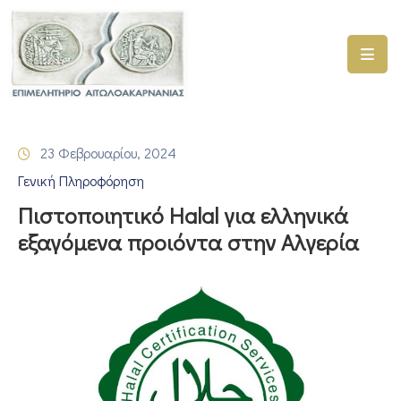
ΑΡΧΙΚΗ
ΥΠΗΡΕΣΙΕΣ
23 Φεβρουαρίου, 2024
ΓΕΜΗ
Γενική Πληροφόρηση
–
ΥΜΣ
Πιστοποιητικό Halal για ελληνικά
εξαγόμενα προιόντα στην Αλγερία
ΠΡΟΓΡΑΜΜΑΤΑ
ΕΠΙΜΕΛΗΤΗΡΙΟΥ
ΣΥΜΜΕΤΟΧΗ
ΣΕ
ΕΤΑΙΡΕΙΕΣ
ΕΠΙΚΑΙΡΟΤΗΤΑ