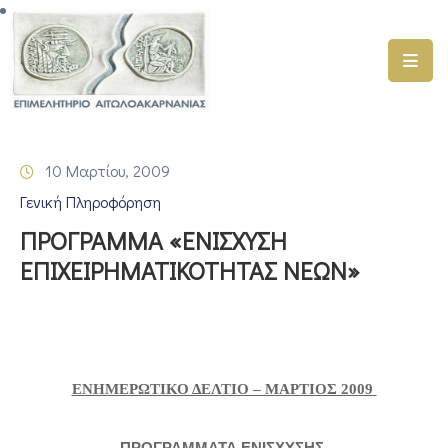
ΑΡΧΙΚΗ
ΥΠΗΡΕΣΙΕΣ
10 Μαρτίου, 2009
ΓΕΜΗ
Γενική Πληροφόρηση
–
ΥΜΣ
ΠΡΟΓΡΑΜΜΑ «ΕΝΙΣΧΥΣΗ
ΕΠΙΧΕΙΡΗΜΑΤΙΚΟΤΗΤΑΣ ΝΕΩΝ»
ΠΡΟΓΡΑΜΜΑΤΑ
ΕΠΙΜΕΛΗΤΗΡΙΟΥ
ΣΥΜΜΕΤΟΧΗ
ΣΕ
ΕΤΑΙΡΕΙΕΣ
ΕΝΗΜΕΡΩΤΙΚΟ ΔΕΛΤΙΟ – ΜΑΡΤΙΟΣ 2009
ΕΠΙΚΑΙΡΟΤΗΤΑ