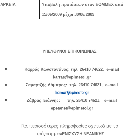
ΙΑΡΚΕΙΑ
Υποβολή προτάσεων στον ΕΟΜΜΕΧ από
15/06/2009 μέχρι 30/06/2009
ΥΠΕΥΘΥΝΟΙ ΕΠΙΚΟΙΝΩΝΙΑΣ
Καρράς Κωνσταντίνος: τηλ. 26410 74622,
e
–
mail
karras
@
epimetol
.
gr
Σαμαρτζής Λάμπρος:
τηλ. 26410 74621,
e
–
mail
lsamar
@
epimetol
.
gr
Ζάβρας Ιωάννης:
τηλ. 26410 74623,
e
–
mail
epetanet
@
epimetol
.
gr
Για περισσότερες πληροφορίες σχετικά με το
πρόγραμμα
«ΕΝΙΣΧΥΣΗ ΝΕΑΝΙΚΗΣ