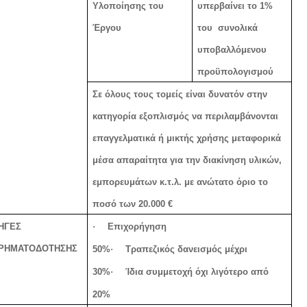
Υλοποίησης του
υπερβαίνει το 1%
Έργου
του
συνολικά
υποβαλλόμενου
προϋπολογισμού
Σε όλους τους τομείς είναι δυνατόν στην
κατηγορία εξοπλισμός να περιλαμβάνονται
επαγγελματικά ή μικτής χρήσης μεταφορικά
μέσα απαραίτητα για την διακίνηση υλικών,
εμπορευμάτων κ.τ.λ. με ανώτατο όριο το
ποσό των 20.000 €
ΗΓΕΣ
·
Επιχορήγηση
ΡΗΜΑΤΟΔΟΤΗΣΗΣ
50%
·
Τραπεζικός δανεισμός μέχρι
30%
·
Ίδια συμμετοχή όχι λιγότερο από
20%