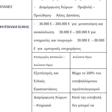
ΑΠΑΝΕΣ
·
Διαμόρφωση Χώρων
·
Προβολή –
Προώθηση
·
Άλλες Δαπάνες
·
30.000
€
– 200.000
€
για
μεταποίηση και
ΡΟΫΠΟΛΟΓΙΣΜΟΣ
ανακύκλωση
·
30.000
€
– 100.000
€
για
υπηρεσίες και τουρισμό
·
30.000
€
– 80.000
€
για
εμπορικές επιχειρήσεις
Κατηγορίες Δαπανών –
Ανώτατο Όριο
Ανώτατο Όριο
Εξοπλισμός και
Μέχρι το 100% του
Ειδικές
υποβαλλόμενου
Εγκαταστάσεις
προϋπολογισμού
Διαμόρφωση Χώρων
Κατά την υποβολή
– Κτηριακά
δεν μπορεί να