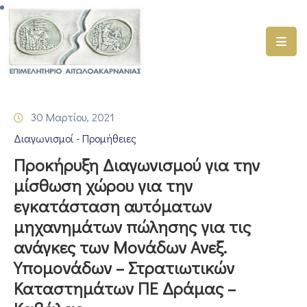
ΑΡΧΙΚΗ
ΥΠΗΡΕΣΙΕΣ
30 Μαρτίου, 2021
ΓΕΜΗ
Διαγωνισμοί - Προμήθειες
–
ΥΜΣ
Προκήρυξη Διαγωνισμού για την
μίσθωση χώρου για την
ΠΡΟΓΡΑΜΜΑΤΑ
εγκατάσταση αυτόματων
ΕΠΙΜΕΛΗΤΗΡΙΟΥ
μηχανημάτων πώλησης για τις
ΣΥΜΜΕΤΟΧΗ
ανάγκες των Μονάδων Ανεξ.
ΣΕ
Υπομονάδων – Στρατιωτικών
ΕΤΑΙΡΕΙΕΣ
Καταστημάτων ΠΕ Δράμας –
ΕΠΙΚΑΙΡΟΤΗΤΑ