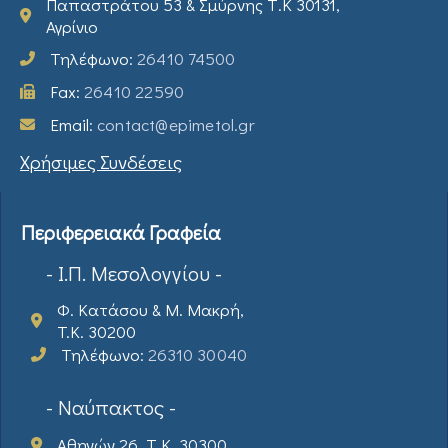
Παπαστράτου 53 & Σμύρνης Τ.Κ 30131,
Αγρίνιο
Τηλέφωνο:
26410 74500
Fax:
26410 22590
Email:
contact@epimetol.gr
Χρήσιμες Συνδέσεις
Περιφερειακά Γραφεία
- Ι.Π. Μεσολογγίου -
Φ. Κατάσου & Μ. Μακρή,
T.K. 30200
Τηλέφωνο:
26310 30040
- Ναύπακτος -
Αθηνών 26, Τ.Κ. 30300