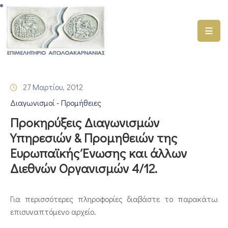
ΑΡΧΙΚΗ
ΥΠΗΡΕΣΙΕΣ
27 Μαρτίου, 2012
ΓΕΜΗ
Διαγωνισμοί - Προμήθειες
–
ΥΜΣ
Προκηρύξεις Διαγωνισμών
Υπηρεσιών & Προμηθειών της
ΠΡΟΓΡΑΜΜΑΤΑ
Ευρωπαϊκής Ένωσης και άλλων
ΕΠΙΜΕΛΗΤΗΡΙΟΥ
Διεθνών Οργανισμών 4/12.
ΣΥΜΜΕΤΟΧΗ
ΣΕ
ΕΤΑΙΡΕΙΕΣ
Για περισσότερες πληροφορίες διαβάστε το παρακάτω
επισυναπτόμενο αρχείο.
ΕΠΙΚΑΙΡΟΤΗΤΑ