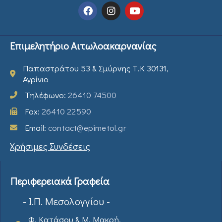
Επιμελητήριο Αιτωλοακαρνανίας
Παπαστράτου 53 & Σμύρνης Τ.Κ 30131,
Αγρίνιο
Τηλέφωνο:
26410 74500
Fax:
26410 22590
Email:
contact@epimetol.gr
Χρήσιμες Συνδέσεις
Περιφερειακά Γραφεία
- Ι.Π. Μεσολογγίου -
Φ. Κατάσου & Μ. Μακρή,