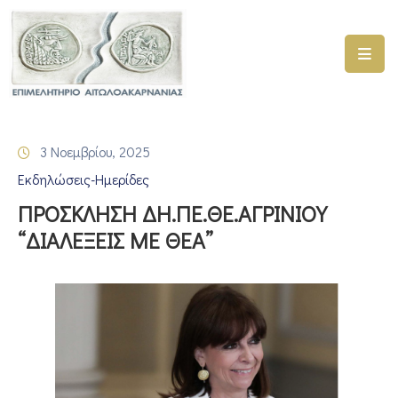
ΑΡΧΙΚΗ
ΥΠΗΡΕΣΙΕΣ
3 Νοεμβρίου, 2025
ΓΕΜΗ
Εκδηλώσεις-Ημερίδες
–
ΥΜΣ
ΠΡΟΣΚΛΗΣΗ ΔΗ.ΠΕ.ΘΕ.ΑΓΡΙΝΙΟΥ
“ΔΙΑΛΕΞΕΙΣ ΜΕ ΘΕΑ”
ΠΡΟΓΡΑΜΜΑΤΑ
ΕΠΙΜΕΛΗΤΗΡΙΟΥ
ΣΥΜΜΕΤΟΧΗ
ΣΕ
ΕΤΑΙΡΕΙΕΣ
ΕΠΙΚΑΙΡΟΤΗΤΑ