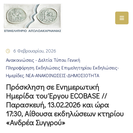
ΑΡΧΙΚΗ
ΥΠΗΡΕΣΙΕΣ
6 Φεβρουαρίου, 2026
ΓΕΜΗ
Ανακοινώσεις - Δελτία Τύπου
Γενική
–
‚
ΥΜΣ
Πληροφόρηση
Εκδηλώσεις Επιμελητηρίου
Εκδηλώσεις-
‚
‚
Ημερίδες
ΝΕΑ-ΑΝΑΚΟΙΝΩΣΕΙΣ-ΔΗΜΟΣΙΟΤΗΤΑ
‚
ΠΡΟΓΡΑΜΜΑΤΑ
Πρόσκληση σε Ενημερωτική
ΕΠΙΜΕΛΗΤΗΡΙΟΥ
Ημερίδα του Έργου ECOBASE //
ΣΥΜΜΕΤΟΧΗ
Παρασκευή, 13.02.2026 και ώρα
ΣΕ
17:30, Αίθουσα εκδηλώσεων κτηρίου
ΕΤΑΙΡΕΙΕΣ
«Ανδρέα Συγγρού»
ΕΠΙΚΑΙΡΟΤΗΤΑ