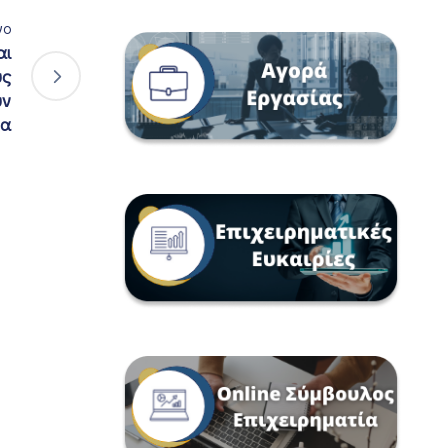
νο
αι
ύς
υν
τα