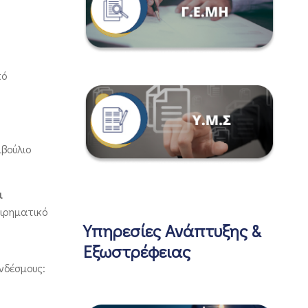
κό
μβούλιο
ι
ειρηματικό
Υπηρεσίες Ανάπτυξης &
Εξωστρέφειας
νδέσμους: