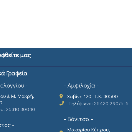
εφθείτε μας
κά Γραφεία
σολογγίου -
- Αμφιλοχία -
ου & Μ. Μακρή,
Χαβίνη 120, Τ.Κ. 30500
00
Τηλέφωνο:
26420 29075-6
νο:
26310 30040
- Βόνιτσα -
τος -
Μακαρίου Κύπρου,