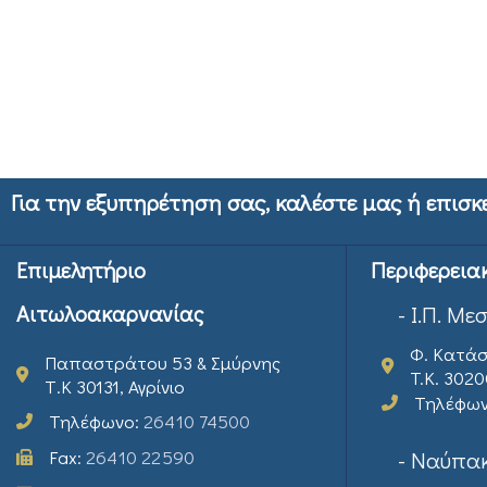
Για την εξυπηρέτηση σας, καλέστε μας ή επισκ
Επιμελητήριο
Περιφερεια
Αιτωλοακαρνανίας
- Ι.Π. Με
Φ. Κατάσ
Παπαστράτου 53 & Σμύρνης
T.K. 302
Τ.Κ 30131, Αγρίνιο
Τηλέφω
Τηλέφωνο:
26410 74500
Fax:
26410 22590
- Ναύπακ