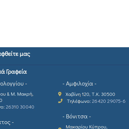
εφθείτε μας
κά Γραφεία
σολογγίου -
- Αμφιλοχία -
ου & Μ. Μακρή,
Χαβίνη 120, Τ.Κ. 30500
00
Τηλέφωνο:
26420 29075-6
νο:
26310 30040
- Βόνιτσα -
τος -
Μακαρίου Κύπρου,