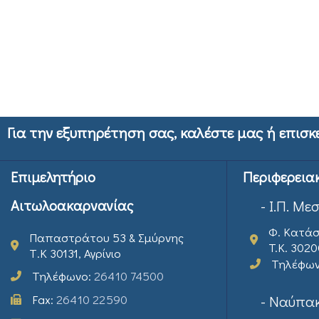
Για την εξυπηρέτηση σας, καλέστε μας ή επισκ
Επιμελητήριο
Περιφερεια
Αιτωλοακαρνανίας
- Ι.Π. Με
Φ. Κατάσ
Παπαστράτου 53 & Σμύρνης
T.K. 302
Τ.Κ 30131, Αγρίνιο
Τηλέφω
Τηλέφωνο:
26410 74500
Fax:
26410 22590
- Ναύπακ