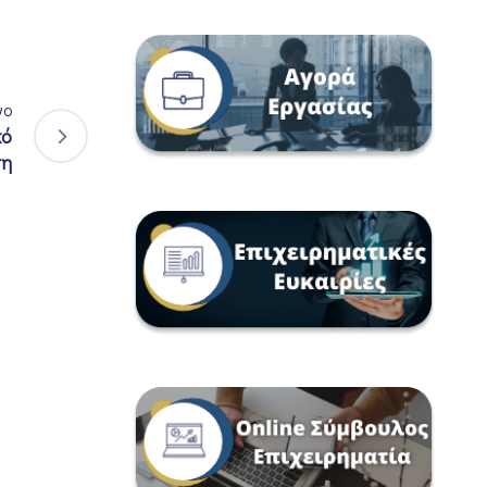
νο
κό
ση