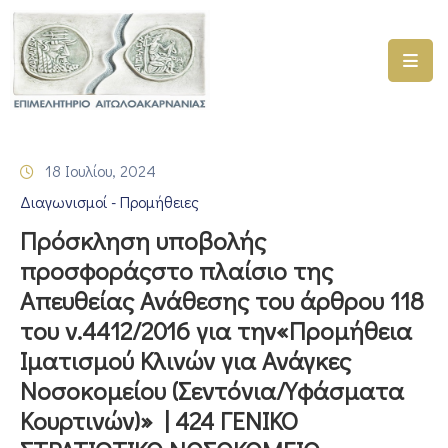
ΑΡΧΙΚΗ
ΥΠΗΡΕΣΙΕΣ
18 Ιουλίου, 2024
ΓΕΜΗ
Διαγωνισμοί - Προμήθειες
–
ΥΜΣ
Πρόσκληση υποβολής
προσφοράςστο πλαίσιο της
ΠΡΟΓΡΑΜΜΑΤΑ
Απευθείας Ανάθεσης του άρθρου 118
ΕΠΙΜΕΛΗΤΗΡΙΟΥ
του ν.4412/2016 για την«Προμήθεια
ΣΥΜΜΕΤΟΧΗ
Ιματισμού Κλινών για Ανάγκες
ΣΕ
Νοσοκομείου (Σεντόνια/Υφάσματα
ΕΤΑΙΡΕΙΕΣ
Κουρτινών)» | 424 ΓΕΝΙΚΟ
ΕΠΙΚΑΙΡΟΤΗΤΑ