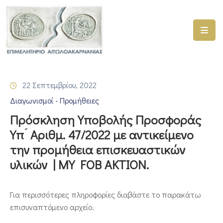
ΑΡΧΙΚΗ
ΥΠΗΡΕΣΙΕΣ
22 Σεπτεμβρίου, 2022
ΓΕΜΗ
Διαγωνισμοί - Προμήθειες
–
ΥΜΣ
Πρόσκληση Υποβολής Προσφοράς
Υπ ́ Αριθμ. 47/2022 με αντικείμενο
ΠΡΟΓΡΑΜΜΑΤΑ
την προμήθεια επισκευαστικών
ΕΠΙΜΕΛΗΤΗΡΙΟΥ
υλικών | MY FOB AKTION.
ΣΥΜΜΕΤΟΧΗ
ΣΕ
ΕΤΑΙΡΕΙΕΣ
Για περισσότερες πληροφορίες διαβάστε το παρακάτω
επισυναπτόμενο αρχείο.
ΕΠΙΚΑΙΡΟΤΗΤΑ