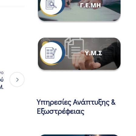
νο
ού
Μ.
Υπηρεσίες Ανάπτυξης &
Εξωστρέφειας