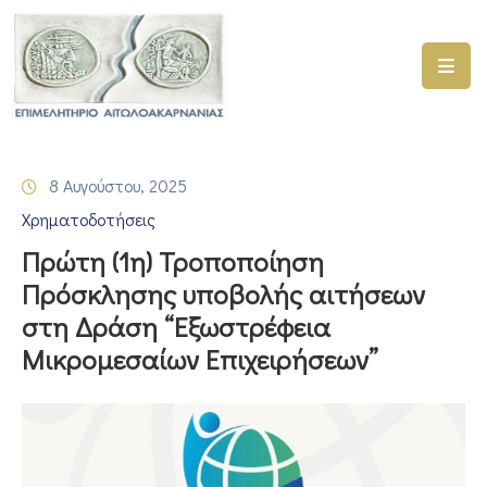
ΑΡΧΙΚΗ
ΥΠΗΡΕΣΙΕΣ
8 Αυγούστου, 2025
ΓΕΜΗ
Χρηματοδοτήσεις
–
ΥΜΣ
Πρώτη (1η) Τροποποίηση
Πρόσκλησης υποβολής αιτήσεων
ΠΡΟΓΡΑΜΜΑΤΑ
στη Δράση “Εξωστρέφεια
ΕΠΙΜΕΛΗΤΗΡΙΟΥ
Μικρομεσαίων Επιχειρήσεων”
ΣΥΜΜΕΤΟΧΗ
ΣΕ
ΕΤΑΙΡΕΙΕΣ
ΕΠΙΚΑΙΡΟΤΗΤΑ