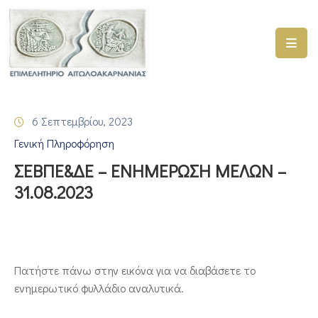
ΑΡΧΙΚΗ
ΥΠΗΡΕΣΙΕΣ
6 Σεπτεμβρίου, 2023
ΓΕΜΗ
Γενική Πληροφόρηση
–
ΥΜΣ
ΣΕΒΠΕ&ΔΕ – ΕΝΗΜΕΡΩΣΗ ΜΕΛΩΝ –
31.08.2023
ΠΡΟΓΡΑΜΜΑΤΑ
ΕΠΙΜΕΛΗΤΗΡΙΟΥ
ΣΥΜΜΕΤΟΧΗ
ΣΕ
Πατήστε πάνω στην εικόνα για να διαβάσετε το
ΕΤΑΙΡΕΙΕΣ
ενημερωτικό φυλλάδιο αναλυτικά.
ΕΠΙΚΑΙΡΟΤΗΤΑ