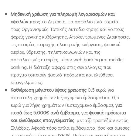
Μηδενική χρέωση για πληρωμή λογαριασμών και
οφειλών
προς το Δημόσιο, τα ασφαλιστικά ταμεία,
τους Οργανισμούς Τοπικής Αυτοδιοίκησης και λοιπούς
φορείς γενικής κυβέρνησης, Αποκεντρωμένες Διοικήσεις,
τις εταιρίες παροχής ηλεκτρικής ενέργειας, φυσικού
αερίου, ύδρευσης, τηλεπικοινωνιών και τις
ασφαλιστικές εταιρίες, μέσω web-banking και mobile-
banking. Η διάταξη αφορά στις συναλλαγές που
πραγματοποιούν φυσικά πρόσωπα και ελεύθεροι
επαγγελματίες.
Καθιέρωση μέγιστου ύψους χρέωσης
0,5 ευρώ για
αποστολή χρημάτων (εξερχόμενο έμβασμα) και 0,5
ευρώ για λήψη χρημάτων (εισερχόμενο έμβασμα),
για
ποσά έως 5.000€ ανά έμβασμα
, για
φυσικά πρόσωπα
και ελεύθερους επαγγελματίες
, μεταξύ τραπεζών εντός
Ελλάδας. Αφορά τόσο απλά εμβάσματα, όσο και άμεσες
μεταφορές πίστωσης (SEPA). Πρόκειται για μείωση του