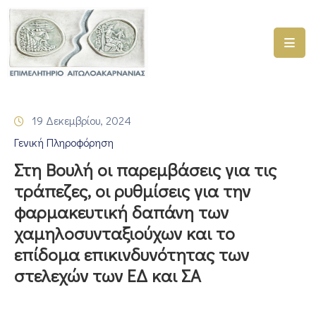
ΑΡΧΙΚΗ
ΥΠΗΡΕΣΙΕΣ
19 Δεκεμβρίου, 2024
ΓΕΜΗ
Γενική Πληροφόρηση
–
ΥΜΣ
Στη Βουλή οι παρεμβάσεις για τις
τράπεζες, οι ρυθμίσεις για την
ΠΡΟΓΡΑΜΜΑΤΑ
φαρμακευτική δαπάνη των
ΕΠΙΜΕΛΗΤΗΡΙΟΥ
χαμηλοσυνταξιούχων και το
ΣΥΜΜΕΤΟΧΗ
επίδομα επικινδυνότητας των
ΣΕ
στελεχών των ΕΔ και ΣΑ
ΕΤΑΙΡΕΙΕΣ
ΕΠΙΚΑΙΡΟΤΗΤΑ