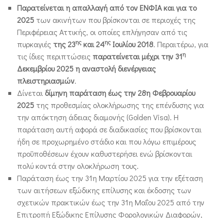
Παρατείνεται η απαλλαγή από τον ΕΝΦΙΑ
και για το
2025
των ακινήτων που βρίσκονται σε περιοχές της
Περιφέρειας Αττικής, οι οποίες επλήγησαν από τις
ης
ης
πυρκαγιές
της 23
και 24
Ιουλίου 2018
. Περαιτέρω, για
η
τις ίδιες περιπτώσεις
παρατείνεται μέχρι την 31
Δεκεμβρίου 2025 η αναστολή διενέργειας
πλειστηριασμών
.
Δίνεται
δίμηνη παράταση έως την 28η Φεβρουαρίου
2025
της προθεσμίας ολοκλήρωσης της επένδυσης για
την απόκτηση άδειας διαμονής (Golden Visa). Η
παράταση αυτή αφορά σε διαδικασίες που βρίσκονται
ήδη σε προχωρημένο στάδιο και που λόγω επιμέρους
προϋποθέσεων έχουν καθυστερήσει ενώ βρίσκονται
πολύ κοντά στην ολοκλήρωση τους.
Παράταση έως την 31η Μαρτίου 2025 για την εξέταση
των αιτήσεων εξώδικης επίλυσης και έκδοσης των
σχετικών πρακτικών έως την 31η Μαΐου 2025 από την
Επιτροπή Εξώδικης Επίλυσης Φορολογικών Διαφορών,