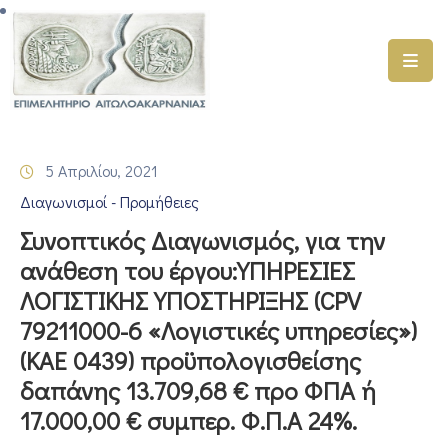
ΑΡΧΙΚΗ
ΥΠΗΡΕΣΙΕΣ
5 Απριλίου, 2021
ΓΕΜΗ
Διαγωνισμοί - Προμήθειες
–
ΥΜΣ
Συνοπτικός Διαγωνισμός, για την
ανάθεση του έργου:ΥΠΗΡΕΣΙΕΣ
ΠΡΟΓΡΑΜΜΑΤΑ
ΛΟΓΙΣΤΙΚΗΣ ΥΠΟΣΤΗΡΙΞΗΣ (CPV
ΕΠΙΜΕΛΗΤΗΡΙΟΥ
79211000-6 «Λογιστικές υπηρεσίες»)
ΣΥΜΜΕΤΟΧΗ
(ΚΑΕ 0439) προϋπολογισθείσης
ΣΕ
δαπάνης 13.709,68 € προ ΦΠΑ ή
ΕΤΑΙΡΕΙΕΣ
17.000,00 € συμπερ. Φ.Π.Α 24%.
ΕΠΙΚΑΙΡΟΤΗΤΑ