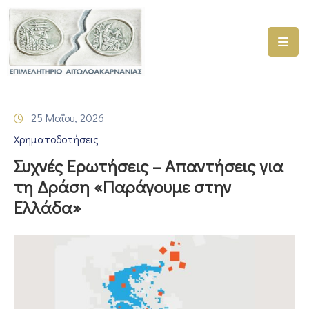
ΑΡΧΙΚΗ
ΥΠΗΡΕΣΙΕΣ
25 Μαΐου, 2026
ΓΕΜΗ
Χρηματοδοτήσεις
–
ΥΜΣ
Συχνές Ερωτήσεις – Απαντήσεις για
τη Δράση «Παράγουμε στην
ΠΡΟΓΡΑΜΜΑΤΑ
Ελλάδα»
ΕΠΙΜΕΛΗΤΗΡΙΟΥ
ΣΥΜΜΕΤΟΧΗ
ΣΕ
ΕΤΑΙΡΕΙΕΣ
ΕΠΙΚΑΙΡΟΤΗΤΑ