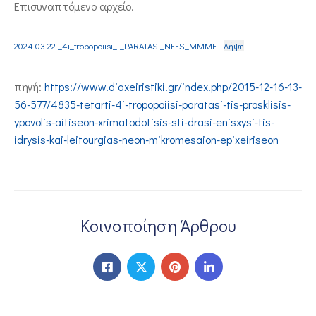
Επισυναπτόμενο αρχείο.
2024.03.22._4i_tropopoiisi_-_PARATASI_NEES_MMME
Λήψη
πηγή:
https://www.diaxeiristiki.gr/index.php/2015-12-16-13-
56-577/4835-tetarti-4i-tropopoiisi-paratasi-tis-prosklisis-
ypovolis-aitiseon-xrimatodotisis-sti-drasi-enisxysi-tis-
idrysis-kai-leitourgias-neon-mikromesaion-epixeiriseon
Κοινοποίηση Άρθρου