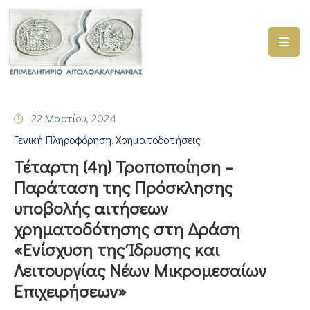
ΑΡΧΙΚΗ
ΥΠΗΡΕΣΙΕΣ
22 Μαρτίου, 2024
ΓΕΜΗ
Γενική Πληροφόρηση
Χρηματοδοτήσεις
–
‚
ΥΜΣ
Τέταρτη (4η) Τροποποίηση –
Παράταση της Πρόσκλησης
ΠΡΟΓΡΑΜΜΑΤΑ
υποβολής αιτήσεων
ΕΠΙΜΕΛΗΤΗΡΙΟΥ
χρηματοδότησης στη Δράση
ΣΥΜΜΕΤΟΧΗ
«Ενίσχυση της Ίδρυσης και
ΣΕ
Λειτουργίας Νέων Μικρομεσαίων
ΕΤΑΙΡΕΙΕΣ
Επιχειρήσεων»
ΕΠΙΚΑΙΡΟΤΗΤΑ