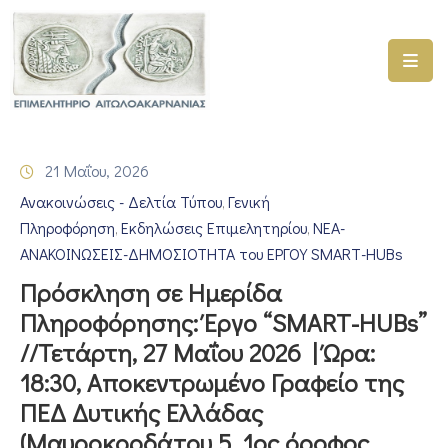
ΑΡΧΙΚΗ
ΥΠΗΡΕΣΙΕΣ
21 Μαΐου, 2026
ΓΕΜΗ
Ανακοινώσεις - Δελτία Τύπου
Γενική
–
‚
ΥΜΣ
Πληροφόρηση
Εκδηλώσεις Επιμελητηρίου
ΝΕΑ-
‚
‚
ΑΝΑΚΟΙΝΩΣΕΙΣ-ΔΗΜΟΣΙΟΤΗΤΑ του ΕΡΓΟΥ SMART-HUBs
ΠΡΟΓΡΑΜΜΑΤΑ
Πρόσκληση σε Ημερίδα
ΕΠΙΜΕΛΗΤΗΡΙΟΥ
Πληροφόρησης: Έργο “SMART-HUBs”
ΣΥΜΜΕΤΟΧΗ
//Τετάρτη, 27 Μαΐου 2026 | Ώρα:
ΣΕ
18:30, Αποκεντρωμένο Γραφείο της
ΕΤΑΙΡΕΙΕΣ
ΠΕΔ Δυτικής Ελλάδας
ΕΠΙΚΑΙΡΟΤΗΤΑ
(Μαυροκορδάτου 5, 1ος όροφος,