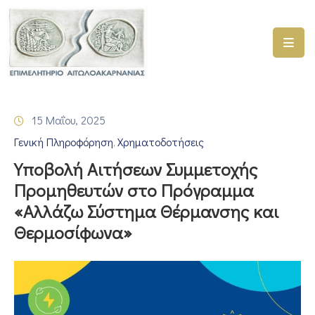
ΑΡΧΙΚΗ
ΥΠΗΡΕΣΙΕΣ
15 Μαΐου, 2025
ΓΕΜΗ
Γενική Πληροφόρηση
Χρηματοδοτήσεις
–
‚
ΥΜΣ
Υποβολή Αιτήσεων Συμμετοχής
Προμηθευτών στο Πρόγραμμα
ΠΡΟΓΡΑΜΜΑΤΑ
«Αλλάζω Σύστημα Θέρμανσης και
ΕΠΙΜΕΛΗΤΗΡΙΟΥ
Θερμοσίφωνα»
ΣΥΜΜΕΤΟΧΗ
ΣΕ
ΕΤΑΙΡΕΙΕΣ
ΕΠΙΚΑΙΡΟΤΗΤΑ