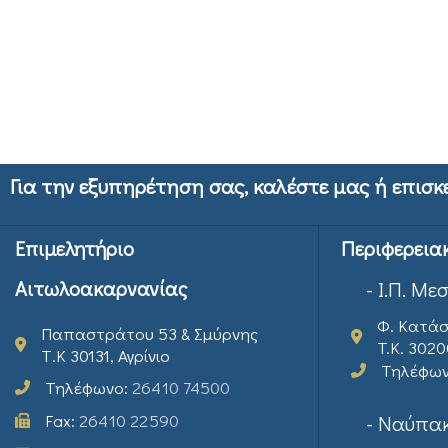
Για την εξυπηρέτηση σας, καλέστε μας ή επισκ
Επιμελητήριο
Περιφερεια
Αιτωλοακαρνανίας
- Ι.Π. Με
Φ. Κατάσ
Παπαστράτου 53 & Σμύρνης
T.K. 302
Τ.Κ 30131, Αγρίνιο
Τηλέφω
Τηλέφωνο:
26410 74500
Fax:
26410 22590
- Ναύπακ