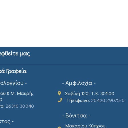
εφθείτε μας
κά Γραφεία
σολογγίου -
- Αμφιλοχία -
ου & Μ. Μακρή,
Χαβίνη 120, Τ.Κ. 30500
00
Τηλέφωνο:
26420 29075-6
νο:
26310 30040
- Βόνιτσα -
τος -
Μακαρίου Κύπρου,