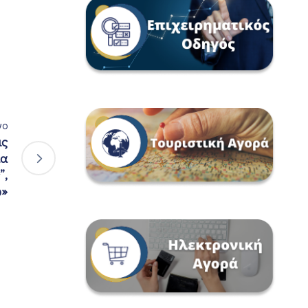
νο
ις
μα
”,
ώ»